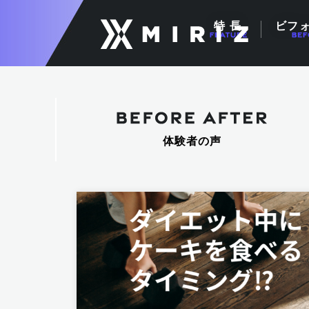
特 長
ビフ
体験者の声