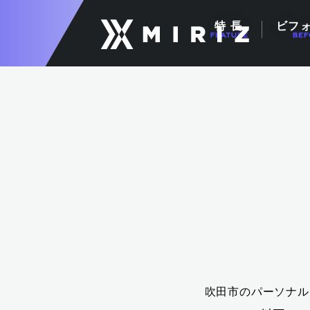
特 長
ビフ
吹田市のパーソナル